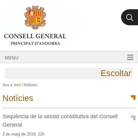
Ves al contingut.
Salta a la navegació
MENU
Escoltar
Sou a:
Inici
/
Notícies
Notícies
Seqüència de la sessió constitutiva del Consell
General
2 de maig de 2019, 12h