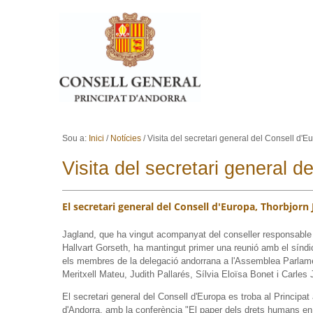
Ves al contingut.
Salta a la navegació
Sou a:
Inici
/
Notícies
/
Visita del secretari general del Consell d'
Visita del secretari general 
El secretari general del Consell d'Europa, Thorbjorn 
Jagland, que ha vingut acompanyat del conseller responsable d
Hallvart Gorseth, ha mantingut primer una reunió amb el síndic
els membres de la delegació andorrana a l'Assemblea Parlame
Meritxell Mateu, Judith Pallarés, Sílvia Eloïsa Bonet i Carles
El secretari general del Consell d'Europa es troba al Principat
d'Andorra, amb la conferència "El paper dels drets humans en