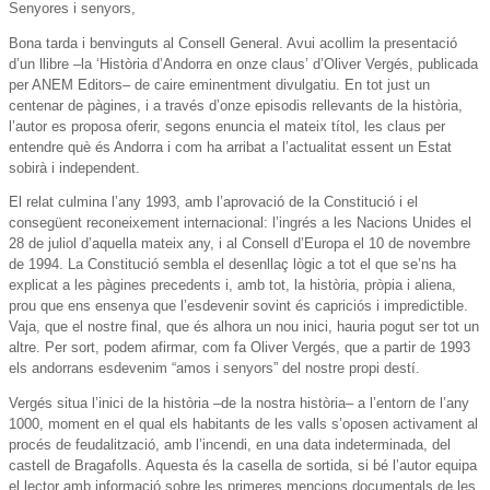
Senyores i senyors,
Bona tarda i benvinguts al Consell General. Avui acollim la presentació
d’un llibre –la ‘Història d’Andorra en onze claus’ d’Oliver Vergés, publicada
per ANEM Editors– de caire eminentment divulgatiu. En tot just un
centenar de pàgines, i a través d’onze episodis rellevants de la història,
l’autor es proposa oferir, segons enuncia el mateix títol, les claus per
entendre què és Andorra i com ha arribat a l’actualitat essent un Estat
sobirà i independent.
El relat culmina l’any 1993, amb l’aprovació de la Constitució i el
consegüent reconeixement internacional: l’ingrés a les Nacions Unides el
28 de juliol d’aquella mateix any, i al Consell d’Europa el 10 de novembre
de 1994. La Constitució sembla el desenllaç lògic a tot el que se’ns ha
explicat a les pàgines precedents i, amb tot, la història, pròpia i aliena,
prou que ens ensenya que l’esdevenir sovint és capriciós i impredictible.
Vaja, que el nostre final, que és alhora un nou inici, hauria pogut ser tot un
altre. Per sort, podem afirmar, com fa Oliver Vergés, que a partir de 1993
els andorrans esdevenim “amos i senyors” del nostre propi destí.
Vergés situa l’inici de la història –de la nostra història– a l’entorn de l’any
1000, moment en el qual els habitants de les valls s’oposen activament al
procés de feudalització, amb l’incendi, en una data indeterminada, del
castell de Bragafolls. Aquesta és la casella de sortida, si bé l’autor equipa
el lector amb informació sobre les primeres mencions documentals de les