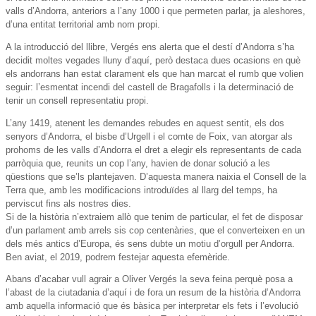
valls d’Andorra, anteriors a l’any 1000 i que permeten parlar, ja aleshores,
d’una entitat territorial amb nom propi.
A la introducció del llibre, Vergés ens alerta que el destí d’Andorra s’ha
decidit moltes vegades lluny d’aquí, però destaca dues ocasions en què
els andorrans han estat clarament els que han marcat el rumb que volien
seguir: l’esmentat incendi del castell de Bragafolls i la determinació de
tenir un consell representatiu propi.
L’any 1419, atenent les demandes rebudes en aquest sentit, els dos
senyors d’Andorra, el bisbe d’Urgell i el comte de Foix, van atorgar als
prohoms de les valls d’Andorra el dret a elegir els representants de cada
parròquia que, reunits un cop l’any, havien de donar solució a les
qüestions que se’ls plantejaven. D’aquesta manera naixia el Consell de la
Terra que, amb les modificacions introduïdes al llarg del temps, ha
perviscut fins als nostres dies.
Si de la història n’extraiem allò que tenim de particular, el fet de disposar
d’un parlament amb arrels sis cop centenàries, que el converteixen en un
dels més antics d’Europa, és sens dubte un motiu d’orgull per Andorra.
Ben aviat, el 2019, podrem festejar aquesta efemèride.
Abans d’acabar vull agrair a Oliver Vergés la seva feina perquè posa a
l’abast de la ciutadania d’aquí i de fora un resum de la història d’Andorra
amb aquella informació que és bàsica per interpretar els fets i l’evolució