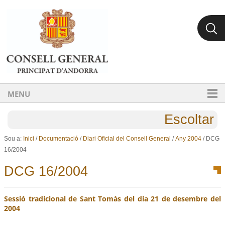
Ves al contingut.
Salta a la navegació
MENU
Escoltar
Sou a:
Inici
/
Documentació
/
Diari Oficial del Consell General
/
Any 2004
/
DCG
16/2004
DCG 16/2004
Sessió tradicional de Sant Tomàs del dia 21 de desembre del
2004