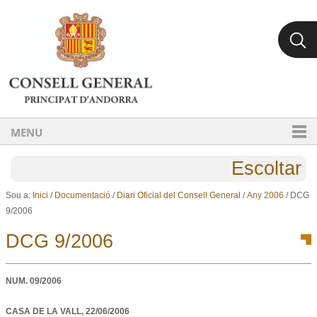
Ves al contingut.
Salta a la navegació
MENU
Escoltar
Sou a:
Inici
/
Documentació
/
Diari Oficial del Consell General
/
Any 2006
/
DCG
9/2006
DCG 9/2006
NUM.
09/2006
CASA DE LA VALL,
22/06/2006