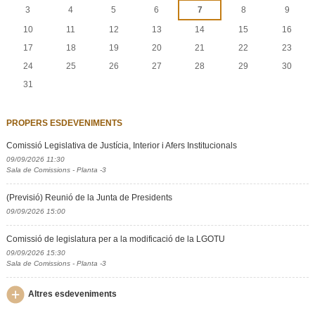
3
4
5
6
7
8
9
10
11
12
13
14
15
16
17
18
19
20
21
22
23
24
25
26
27
28
29
30
31
PROPERS ESDEVENIMENTS
Comissió Legislativa de Justícia, Interior i Afers Institucionals
09/09/2026 11:30
Sala de Comissions - Planta -3
(Previsió) Reunió de la Junta de Presidents
09/09/2026 15:00
Comissió de legislatura per a la modificació de la LGOTU
09/09/2026 15:30
Sala de Comissions - Planta -3
Altres esdeveniments