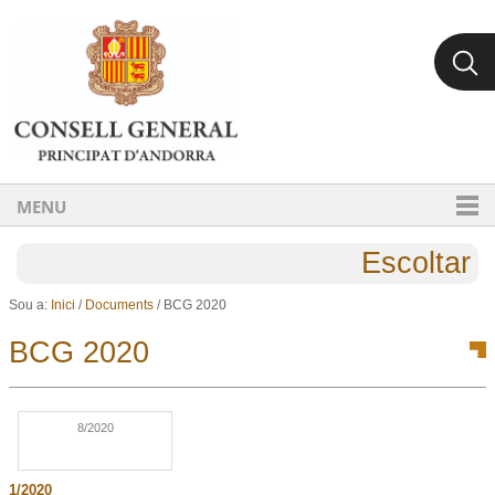
Ves al contingut.
Salta a la navegació
MENU
Escoltar
Sou a:
Inici
/
Documents
/
BCG 2020
BCG 2020
8/2020
1/2020