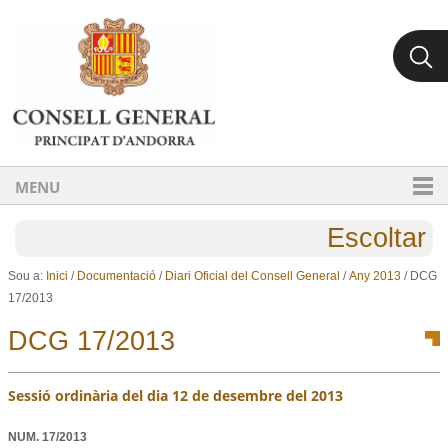
Ves al contingut.
Salta a la navegació
MENU
Escoltar
Sou a:
Inici
/
Documentació
/
Diari Oficial del Consell General
/
Any 2013
/
DCG
17/2013
DCG 17/2013
Sessió ordinària del dia 12 de desembre del 2013
NUM.
17/2013