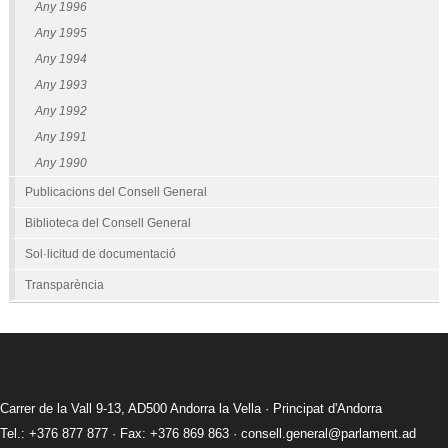
Any 1996
Any 1995
Any 1994
Any 1993
Any 1992
Any 1991
Any 1990
Publicacions del Consell General
Biblioteca del Consell General
Sol·licitud de documentació
Transparència
Carrer de la Vall 9-13, AD500 Andorra la Vella · Principat d'Andorra
Tel.: +376 877 877 · Fax: +376 869 863 ·
consell.general@parlament.ad