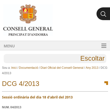
Ves al contingut.
Salta a la navegació
MENU
Escoltar
Sou a:
Inici
/
Documentació
/
Diari Oficial del Consell General
/
Any 2013
/
DCG
4/2013
DCG 4/2013
Sessió ordinària del dia 18 d’abril del 2013
NUM.
04/2013