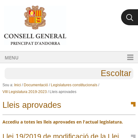
Ves al contingut.
Salta a la navegació
MENU
Escoltar
Sou a:
Inici
/
Documentació
/
Legislatures constitucionals
/
VIII Legislatura 2019-2023
/
Lleis aprovades
Lleis aprovades
Accediu a totes les lleis aprovades en l'actual legislatura.
Llei 19/2019 de modificació de la Llei