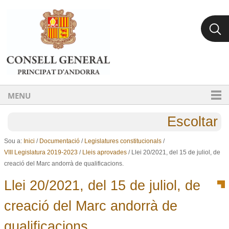
Ves al contingut.
Salta a la navegació
MENU
Escoltar
Sou a:
Inici
/
Documentació
/
Legislatures constitucionals
/
VIII Legislatura 2019-2023
/
Lleis aprovades
/
Llei 20/2021, del 15 de juliol, de
creació del Marc andorrà de qualificacions.
Llei 20/2021, del 15 de juliol, de
creació del Marc andorrà de
qualificacions.