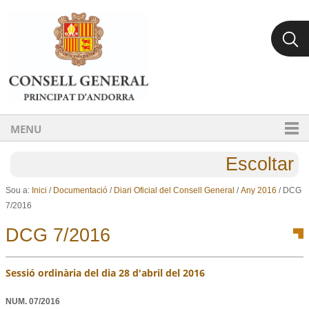
Ves al contingut.
Salta a la navegació
MENU
Escoltar
Sou a:
Inici
/
Documentació
/
Diari Oficial del Consell General
/
Any 2016
/
DCG
7/2016
DCG 7/2016
Sessió ordinària del dia 28 d'abril del 2016
NUM.
07/2016