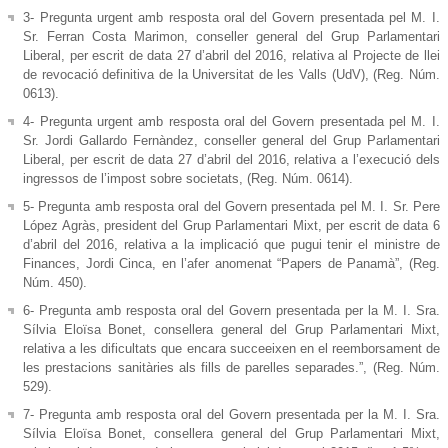
3- Pregunta urgent amb resposta oral del Govern presentada pel M. I.
Sr. Ferran Costa Marimon, conseller general del Grup Parlamentari
Liberal, per escrit de data 27 d’abril del 2016, relativa al Projecte de llei
de revocació definitiva de la Universitat de les Valls (UdV), (Reg. Núm.
0613).
4- Pregunta urgent amb resposta oral del Govern presentada pel M. I.
Sr. Jordi Gallardo Fernàndez, conseller general del Grup Parlamentari
Liberal, per escrit de data 27 d’abril del 2016, relativa a l’execució dels
ingressos de l’impost sobre societats, (Reg. Núm. 0614).
5- Pregunta amb resposta oral del Govern presentada pel M. I. Sr. Pere
López Agràs, president del Grup Parlamentari Mixt, per escrit de data 6
d’abril del 2016, relativa a la implicació que pugui tenir el ministre de
Finances, Jordi Cinca, en l’afer anomenat “Papers de Panamà”, (Reg.
Núm. 450).
6- Pregunta amb resposta oral del Govern presentada per la M. I. Sra.
Sílvia Eloïsa Bonet, consellera general del Grup Parlamentari Mixt,
relativa a les dificultats que encara succeeixen en el reemborsament de
les prestacions sanitàries als fills de parelles separades.”, (Reg. Núm.
529).
7- Pregunta amb resposta oral del Govern presentada per la M. I. Sra.
Sílvia Eloïsa Bonet, consellera general del Grup Parlamentari Mixt,