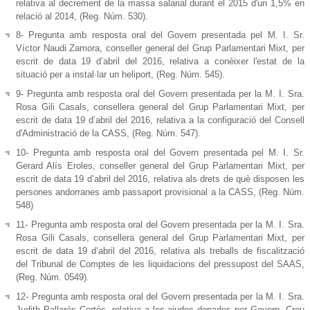
relativa al decrement de la massa salarial durant el 2015 d'un 1,5% en
relació al 2014, (Reg. Núm. 530).
8- Pregunta amb resposta oral del Govern presentada pel M. I. Sr.
Víctor Naudi Zamora, conseller general del Grup Parlamentari Mixt, per
escrit de data 19 d’abril del 2016, relativa a conèixer l'estat de la
situació per a instal·lar un heliport, (Reg. Núm. 545).
9- Pregunta amb resposta oral del Govern presentada per la M. I. Sra.
Rosa Gili Casals, consellera general del Grup Parlamentari Mixt, per
escrit de data 19 d’abril del 2016, relativa a la configuració del Consell
d'Administració de la CASS, (Reg. Núm. 547).
10- Pregunta amb resposta oral del Govern presentada pel M. I. Sr.
Gerard Alís Eroles, conseller general del Grup Parlamentari Mixt, per
escrit de data 19 d’abril del 2016, relativa als drets de què disposen les
persones andorranes amb passaport provisional a la CASS, (Reg. Núm.
548)
11- Pregunta amb resposta oral del Govern presentada per la M. I. Sra.
Rosa Gili Casals, consellera general del Grup Parlamentari Mixt, per
escrit de data 19 d’abril del 2016, relativa als treballs de fiscalització
del Tribunal de Comptes de les liquidacions del pressupost del SAAS,
(Reg. Núm. 0549).
12- Pregunta amb resposta oral del Govern presentada per la M. I. Sra.
Judith Pallarés Cortés, relativa a les ajudes donades per Govern, Creu