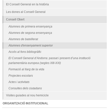
institució
El Consell General en la història
parlamentària
europea
Les dones al Consell General
(segles
Consell Obert
XIII-
XXI)
Alumnes de primera ensenyança
-
Alumnes de segona ensenyança
Alumnes de batxillerat
Alumnes d'ensenyament superior
Accés al fons bibliogràfic
El Consell General d’Andorra: passat i present d’una institució
parlamentària europea (segles XIII-XXI)
Formació al llarg de la vida
Projectes escolars
Actes i activitats
Consultes dels ciutadans
Visites guiades al nou hemicicle
ORGANITZACIÓ INSTITUCIONAL