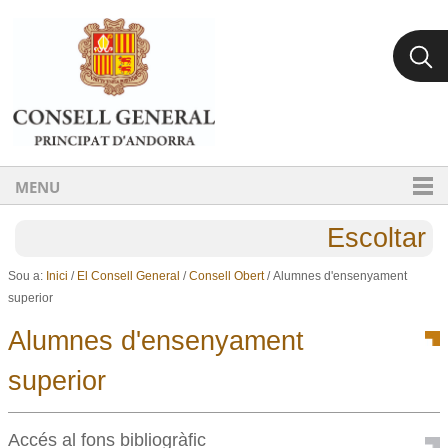
Ves al contingut.
Salta a la navegació
MENU
Escoltar
Sou a:
Inici
/
El Consell General
/
Consell Obert
/
Alumnes d'ensenyament
superior
Alumnes d'ensenyament
superior
Accés al fons bibliogràfic