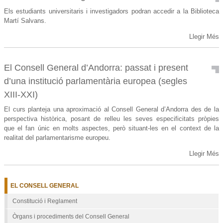
Els estudiants universitaris i investigadors podran accedir a la Biblioteca
Martí Salvans.
Accés
Llegir Més
al
fons
bibliogràfic
El Consell General d’Andorra: passat i present
-
d’una institució parlamentària europea (segles
XIII-XXI)
El curs planteja una aproximació al Consell General d’Andorra des de la
perspectiva històrica, posant de relleu les seves especificitats pròpies
que el fan únic en molts aspectes, però situant-les en el context de la
realitat del parlamentarisme europeu.
El
Llegir Més
Consell
General
d’Andorra:
EL CONSELL GENERAL
passat
i
Constitució i Reglament
present
Òrgans i procediments del Consell General
d’una