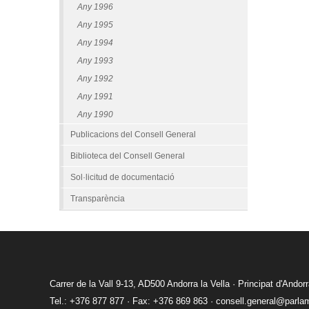
Any 1996
Any 1995
Any 1994
Any 1993
Any 1992
Any 1991
Any 1990
Publicacions del Consell General
Biblioteca del Consell General
Sol·licitud de documentació
Transparència
Carrer de la Vall 9-13, AD500 Andorra la Vella · Principat d'Andor
Tel.: +376 877 877 · Fax: +376 869 863 ·
consell.general@parla