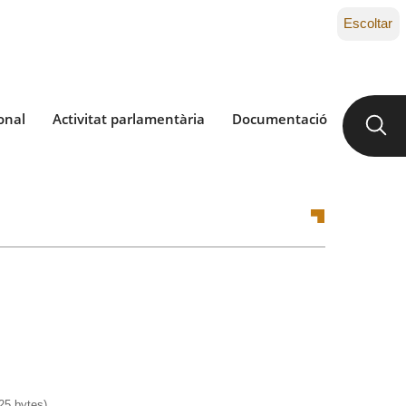
Escoltar
onal
Activitat parlamentària
Documentació
5 bytes)