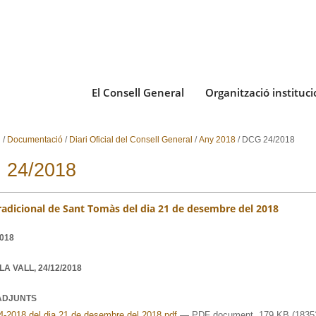
El Consell General
Organització instituci
i
/
Documentació
/
Diari Oficial del Consell General
/
Any 2018
/
DCG 24/2018
 24/2018
radicional de Sant Tomàs del dia 21 de desembre del 2018
2018
LA VALL,
24/12/2018
ADJUNTS
4-2018 del dia 21 de desembre del 2018.pdf
— PDF document, 179 KB (18352