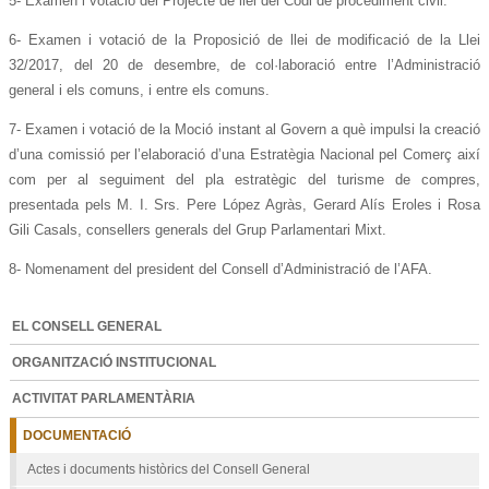
5- Examen i votació del Projecte de llei del Codi de procediment civil.
6- Examen i votació de la Proposició de llei de modificació de la Llei
32/2017, del 20 de desembre, de col·laboració entre l’Administració
general i els comuns, i entre els comuns.
7- Examen i votació de la Moció instant al Govern a què impulsi la creació
d’una comissió per l’elaboració d’una Estratègia Nacional pel Comerç així
com per al seguiment del pla estratègic del turisme de compres,
presentada pels M. I. Srs. Pere López Agràs, Gerard Alís Eroles i Rosa
Gili Casals, consellers generals del Grup Parlamentari Mixt.
8- Nomenament del president del Consell d’Administració de l’AFA.
EL CONSELL GENERAL
ORGANITZACIÓ INSTITUCIONAL
ACTIVITAT PARLAMENTÀRIA
DOCUMENTACIÓ
Actes i documents històrics del Consell General