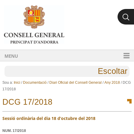
Ves al contingut.
Salta a la navegació
MENU
Escoltar
Sou a:
Inici
/
Documentació
/
Diari Oficial del Consell General
/
Any 2018
/
DCG
17/2018
DCG 17/2018
Sessió ordinària del dia 18 d’octubre del 2018
NUM.
17/2018