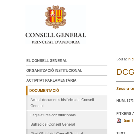
Ves al contingut.
Salta a la navegació
Sou a:
Inic
EL CONSELL GENERAL
DCG
ORGANITZACIÓ INSTITUCIONAL
ACTIVITAT PARLAMENTÀRIA
Sessió o
DOCUMENTACIÓ
Actes i documents històrics del Consell
NUM.
17/
General
FITXERS 
Legislatures constitucionals
Diari 1
Butlletí del Consell General
TEXT
Diari Oficial del Consell General