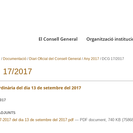
El Consell General
Organització instituci
i
/
Documentació
/
Diari Oficial del Consell General
/
Any 2017
/
DCG 17/2017
 17/2017
rdinària del dia 13 de setembre del 2017
2017
ADJUNTS
7-2017 del dia 13 de setembre del 2017.pdf
— PDF document, 740 KB (75868