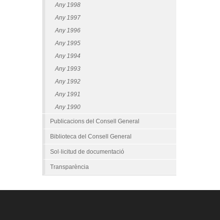
Any 1998
Any 1997
Any 1996
Any 1995
Any 1994
Any 1993
Any 1992
Any 1991
Any 1990
Publicacions del Consell General
Biblioteca del Consell General
Sol·licitud de documentació
Transparència