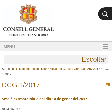
Ves al contingut.
Salta a la navegació
MENU
Escoltar
Sou a:
Inici
/
Documentació
/
Diari Oficial del Consell General
/
Any 2017
/
DCG
1/2017
DCG 1/2017
Sessió extraordinària del dia 10 de gener del 2017
NUM.
1/2017