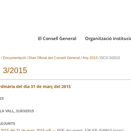
El Consell General
Organització instituci
i
/
Documentació
/
Diari Oficial del Consell General
/
Any 2015
/
DCG 3/2015
 3/2015
rdinària del dia 31 de març del 2015
015
LA VALL,
31/03/2015
ADJUNTS
-2015 del 31 de març 2015.pdf
— PDF document, 536 KB (549810 bytes)