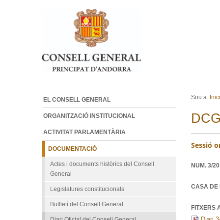
Ves al contingut.
Salta a la navegació
Sou a:
Inic
EL CONSELL GENERAL
DCG
ORGANITZACIÓ INSTITUCIONAL
ACTIVITAT PARLAMENTÀRIA
Sessió o
DOCUMENTACIÓ
Actes i documents històrics del Consell
NUM.
3/2
General
CASA DE 
Legislatures constitucionals
Butlletí del Consell General
FITXERS 
Diari 3
Diari Oficial del Consell General