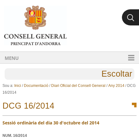
Ves al contingut.
Salta a la navegació
MENU
Escoltar
Sou a:
Inici
/
Documentació
/
Diari Oficial del Consell General
/
Any 2014
/
DCG
16/2014
DCG 16/2014
Sessió ordinària del dia 30 d'octubre del 2014
NUM.
16/2014