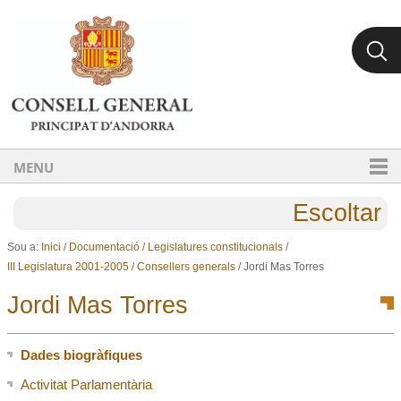
Ves al contingut.
Salta a la navegació
MENU
Escoltar
Sou a:
Inici
/
Documentació
/
Legislatures constitucionals
/
III Legislatura 2001-2005
/
Consellers generals
/
Jordi Mas Torres
Jordi Mas Torres
Dades biogràfiques
Activitat Parlamentària