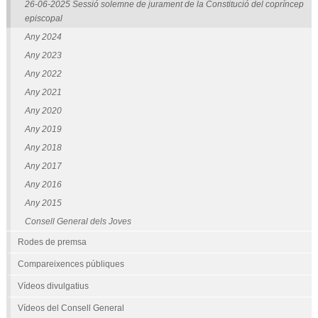
26-06-2025 Sessió solemne de jurament de la Constitució del copríncep
episcopal
Any 2024
Any 2023
Any 2022
Any 2021
Any 2020
Any 2019
Any 2018
Any 2017
Any 2016
Any 2015
Consell General dels Joves
Rodes de premsa
Compareixences públiques
Vídeos divulgatius
Vídeos del Consell General