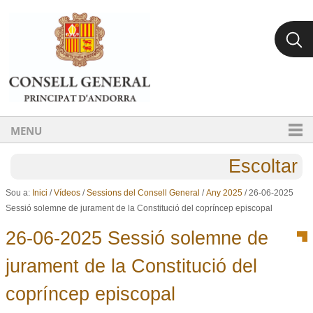
Ves al contingut.
Salta a la navegació
MENU
Escoltar
Sou a:
Inici
/
Vídeos
/
Sessions del Consell General
/
Any 2025
/
26-06-2025
Sessió solemne de jurament de la Constitució del copríncep episcopal
26-06-2025 Sessió solemne de
jurament de la Constitució del
copríncep episcopal