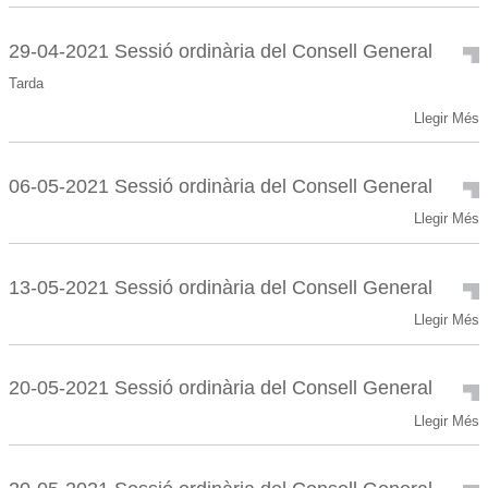
04-
-
2021
Sessió
29-04-2021 Sessió ordinària del Consell General
ordinària
Tarda
del
Consell
29-
Llegir Més
General
04-
-
2021
Sessió
06-05-2021 Sessió ordinària del Consell General
ordinària
06-
Llegir Més
del
05-
Consell
2021
General
Sessió
-
13-05-2021 Sessió ordinària del Consell General
ordinària
13-
Llegir Més
del
05-
Consell
2021
General
Sessió
-
20-05-2021 Sessió ordinària del Consell General
ordinària
20-
Llegir Més
del
05-
Consell
2021
General
Sessió
-