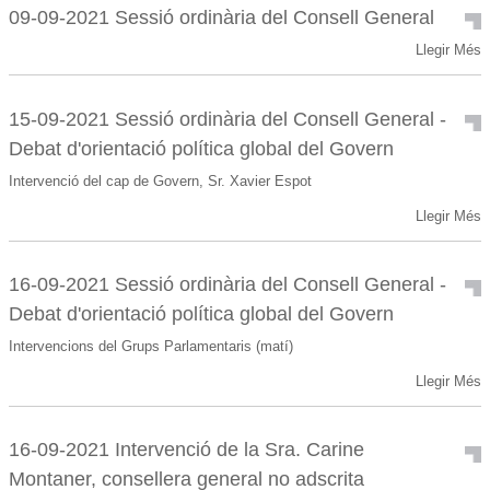
Sessió
-
09-09-2021 Sessió ordinària del Consell General
ordinària
09-
Llegir Més
del
09-
Consell
2021
General
Sessió
-
15-09-2021 Sessió ordinària del Consell General -
ordinària
Debat d'orientació política global del Govern
del
Consell
Intervenció del cap de Govern, Sr. Xavier Espot
General
15-
-
Llegir Més
09-
2021
Sessió
16-09-2021 Sessió ordinària del Consell General -
ordinària
Debat d'orientació política global del Govern
del
Consell
Intervencions del Grups Parlamentaris (matí)
General
16-
-
Llegir Més
09-
Debat
2021
d'orientació
Sessió
política
16-09-2021 Intervenció de la Sra. Carine
ordinària
global
Montaner, consellera general no adscrita
del
del