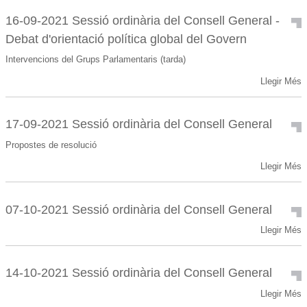
2021
Grup
Intervenció
Parlamentari
16-09-2021 Sessió ordinària del Consell General -
del
Socialdemòcrata
Debat d'orientació política global del Govern
Sr.
-
Carles
Intervencions del Grups Parlamentaris (tarda)
Enseñat,
16-
president
Llegir Més
09-
del
2021
Grup
Sessió
Parlamentari
17-09-2021 Sessió ordinària del Consell General
ordinària
Demòcrata
Propostes de resolució
del
-
Consell
17-
Llegir Més
General
09-
-
2021
Debat
Sessió
07-10-2021 Sessió ordinària del Consell General
d'orientació
ordinària
política
07-
Llegir Més
del
global
10-
Consell
del
2021
General
Govern
Sessió
-
14-10-2021 Sessió ordinària del Consell General
-
ordinària
14-
Llegir Més
del
10-