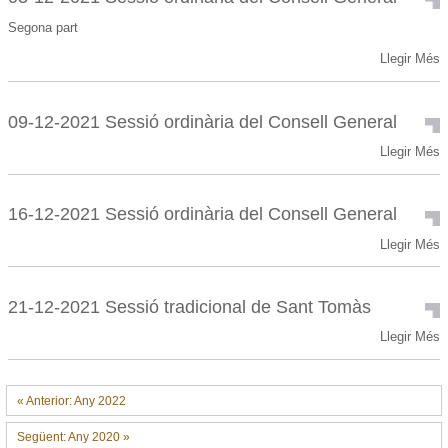
ordinària
Segona part
del
Consell
03-
Llegir Més
General
12-
-
2021
Sessió
09-12-2021 Sessió ordinària del Consell General
ordinària
09-
Llegir Més
del
12-
Consell
2021
General
Sessió
-
16-12-2021 Sessió ordinària del Consell General
ordinària
16-
Llegir Més
del
12-
Consell
2021
General
Sessió
-
21-12-2021 Sessió tradicional de Sant Tomàs
ordinària
21-
Llegir Més
del
12-
Consell
2021
General
Sessió
-
« Anterior: Any 2022
tradicional
de
Següent: Any 2020 »