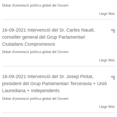
Consell
Govern
Debat d'orientació política global del Govern
General
-
16-
-
Llegir Més
09-
Debat
2021
d'orientació
Intervenció
política
16-09-2021 Intervenció del Sr. Carles Naudi,
de
global
conseller general del Grup Parlamentari
la
del
Sra.
Ciutadans Compromesos
Govern
Carine
-
Debat d'orientació política global del Govern
Montaner,
consellera
16-
Llegir Més
general
09-
no
2021
adscrita
Intervenció
16-09-2021 Intervenció del Sr. Josep Pintat,
-
del
president del Grup Parlamentari Terceravia + Unió
Sr.
Carles
Laurediana + Independents
Naudi,
Debat d'orientació política global del Govern
conseller
general
16-
Llegir Més
del
09-
Grup
2021