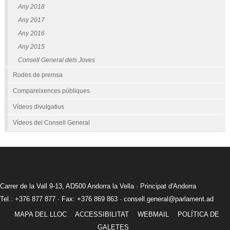
Any 2018
Any 2017
Any 2016
Any 2015
Consell General dels Joves
Rodes de premsa
Compareixences públiques
Vídeos divulgatius
Vídeos del Consell General
Carrer de la Vall 9-13, AD500 Andorra la Vella · Principat d'Andorra
Tel.: +376 877 877 · Fax: +376 869 863 ·
consell.general@parlament.ad
MAPA DEL LLOC
ACCESSIBILITAT
WEBMAIL
POLÍTICA DE
GALETES