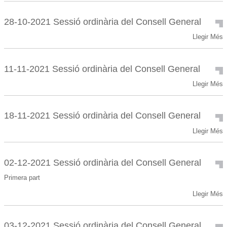
Consell
2021
General
Sessió
-
28-10-2021 Sessió ordinària del Consell General
ordinària
28-
Llegir Més
del
10-
Consell
2021
General
Sessió
-
11-11-2021 Sessió ordinària del Consell General
ordinària
11-
Llegir Més
del
11-
Consell
2021
General
Sessió
-
18-11-2021 Sessió ordinària del Consell General
ordinària
18-
Llegir Més
del
11-
Consell
2021
General
Sessió
-
02-12-2021 Sessió ordinària del Consell General
ordinària
Primera part
del
Consell
02-
Llegir Més
General
12-
-
2021
Sessió
03-12-2021 Sessió ordinària del Consell General