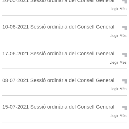
20-05-2021 Sessió ordinària del Consell General
ordinària
20-
Llegir Més
del
05-
Consell
2021
General
Sessió
-
10-06-2021 Sessió ordinària del Consell General
ordinària
10-
Llegir Més
del
06-
Consell
2021
General
Sessió
-
17-06-2021 Sessió ordinària del Consell General
ordinària
17-
Llegir Més
del
06-
Consell
2021
General
Sessió
-
08-07-2021 Sessió ordinària del Consell General
ordinària
08-
Llegir Més
del
07-
Consell
2021
General
Sessió
-
15-07-2021 Sessió ordinària del Consell General
ordinària
15-
Llegir Més
del
07-
Consell
2021
General