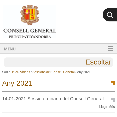
Ves al contingut.
Salta a la navegació
MENU
Escoltar
Sou a:
Inici
/
Vídeos
/
Sessions del Consell General
/
Any 2021
Any 2021
14-01-2021 Sessió ordinària del Consell General
14-
Llegir Més
01-
2021