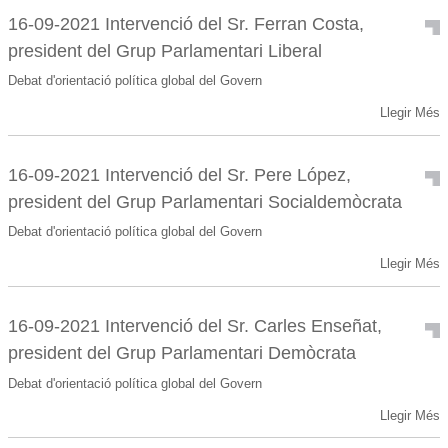
Parlamentari
Intervenció
16-09-2021 Intervenció del Sr. Ferran Costa,
Ciutadans
del
president del Grup Parlamentari Liberal
Compromesos
Sr.
-
Josep
Debat d'orientació política global del Govern
Pintat,
16-
president
Llegir Més
09-
del
2021
Grup
Intervenció
Parlamentari
16-09-2021 Intervenció del Sr. Pere López,
del
Terceravia
president del Grup Parlamentari Socialdemòcrata
Sr.
+
Ferran
Unió
Debat d'orientació política global del Govern
Costa,
Laurediana
16-
president
+
Llegir Més
09-
del
Independents
2021
Grup
-
Intervenció
Parlamentari
16-09-2021 Intervenció del Sr. Carles Enseñat,
del
Liberal
president del Grup Parlamentari Demòcrata
Sr.
-
Pere
Debat d'orientació política global del Govern
López,
16-
president
Llegir Més
09-
del