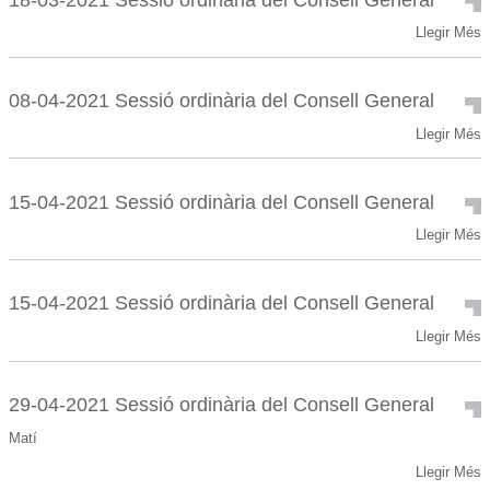
tradicional
18-
Llegir Més
del
03-
dia
2021
de
Sessió
la
08-04-2021 Sessió ordinària del Consell General
ordinària
Constitució
08-
Llegir Més
del
-
04-
Consell
2021
General
Sessió
-
15-04-2021 Sessió ordinària del Consell General
ordinària
15-
Llegir Més
del
04-
Consell
2021
General
Sessió
-
15-04-2021 Sessió ordinària del Consell General
ordinària
15-
Llegir Més
del
04-
Consell
2021
General
Sessió
-
29-04-2021 Sessió ordinària del Consell General
ordinària
Matí
del
Consell
29-
Llegir Més
General