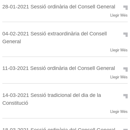
Sessió
28-01-2021 Sessió ordinària del Consell General
ordinària
28-
Llegir Més
del
01-
Consell
2021
General
Sessió
-
04-02-2021 Sessió extraordinària del Consell
ordinària
General
del
Consell
04-
Llegir Més
General
02-
-
2021
Sessió
11-03-2021 Sessió ordinària del Consell General
extraordinària
11-
Llegir Més
del
03-
Consell
2021
General
Sessió
-
14-03-2021 Sessió tradicional del dia de la
ordinària
Constitució
del
Consell
14-
Llegir Més
General
03-
-
2021
Sessió
18-03-2021 Sessió ordinària del Consell General