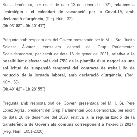
Socialdemòcrata, per escrit de data 13 de gener del 2021,
relatives
a
l'estratègia i el calendari de vacunació per la Covid-19
, amb
declaració d'urgència
, (Reg. Núm. 32).
(0h.03' 08'' - 0
h.40' 41''
)
Pregunta amb resposta oral del Govern presentada per la M. I. Sra. Judith
Salazar Álvarez, consellera general del Grup Parlamentari
Socialdemòcrata, per escrit de data 13 de gener del 2021,
relativa
a la
possibilitat d'afectar més del 75% de la plantilla d'un negoci en una
sol·licitud de suspensió temporal del contracte de treball i/o de
reducció de la jornada laboral, amb declaració
d'urgència
, (Reg.
Núm. 38).
(0h.40' 42'' - 1
h.28' 55''
)
Pregunta amb resposta oral del Govern presentada pel M. I. Sr. Pere
López Agràs, president del Grup Parlamentari Socialdemòcrata, per escrit
de data 16 de desembre del 2020, relativa
a la regularització de la
transferència de Govern als comuns corresponent a l’exercici 2017
,
(Reg. Núm. 1051-2020).