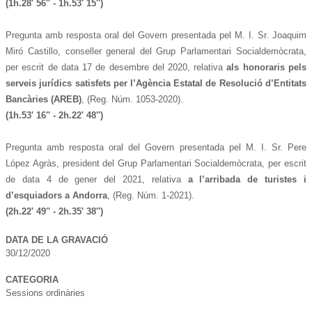
(1h.28' 56'' - 1
h.53' 15''
)
Pregunta amb resposta oral del Govern presentada pel M. I. Sr. Joaquim
Miró Castillo, conseller general del Grup Parlamentari Socialdemòcrata,
per escrit de data 17 de desembre del 2020, relativa
als honoraris pels
serveis jurídics satisfets per l’Agència Estatal de Resolució d’Entitats
Bancàries (AREB)
, (Reg. Núm. 1053-2020).
(1h.53' 16'' - 2
h.22' 48''
)
Pregunta amb resposta oral del Govern presentada pel M. I. Sr. Pere
López Agràs, president del Grup Parlamentari Socialdemòcrata, per escrit
de data 4 de gener del 2021, relativa
a l’arribada de turistes i
d’esquiadors a Andorra
, (Reg. Núm. 1-2021).
(2h.22' 49'' - 2
h.35' 38''
)
DATA DE LA GRAVACIÓ
30/12/2020
CATEGORIA
Sessions ordinàries