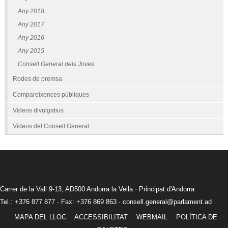
Any 2018
Any 2017
Any 2016
Any 2015
Consell General dels Joves
Rodes de premsa
Compareixences públiques
Vídeos divulgatius
Vídeos del Consell General
Carrer de la Vall 9-13, AD500 Andorra la Vella · Principat d'Andorra
Tel.: +376 877 877 · Fax: +376 869 863 ·
consell.general@parlament.ad
MAPA DEL LLOC
ACCESSIBILITAT
WEBMAIL
POLÍTICA DE