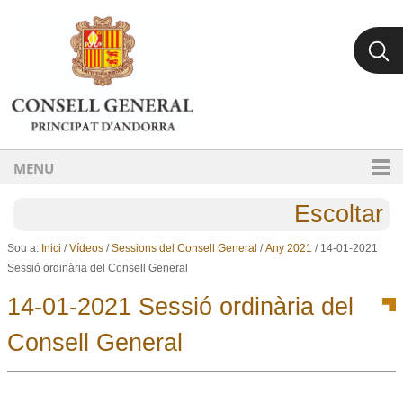
Ves al contingut.
Salta a la navegació
MENU
Escoltar
Sou a:
Inici
/
Vídeos
/
Sessions del Consell General
/
Any 2021
/
14-01-2021
Sessió ordinària del Consell General
14-01-2021 Sessió ordinària del
Consell General