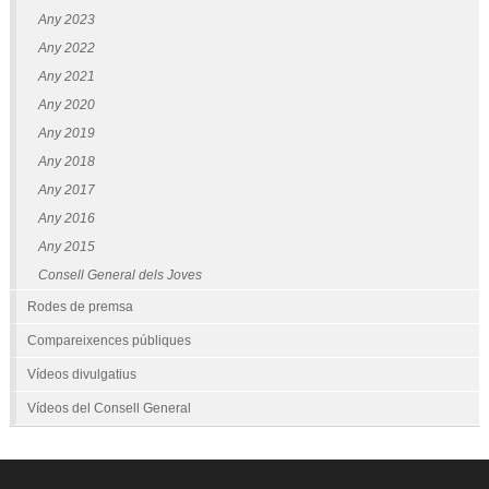
Any 2023
Any 2022
Any 2021
Any 2020
Any 2019
Any 2018
Any 2017
Any 2016
Any 2015
Consell General dels Joves
Rodes de premsa
Compareixences públiques
Vídeos divulgatius
Vídeos del Consell General