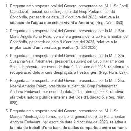
Pregunta amb resposta oral del Govern, presentada pel M. I. Sr. Jordi
Casadevall Touseil, consellergeneral del Grup Parlamentari de
Concòrdia, per escrit de data 13 d’octubre del 2023,
relativa a la
situació de l'aigua que estem vivint a Andorra
, (Reg. Núm. 653).
Pregunta amb resposta oral del Govern, presentada per la M. I. Sra.
Maria Àngels Aché Feliu, consellera general del Grup Parlamentari de
Concòrdia, per escrit de data 9 d’octubre del 2023,
relativa a la
implantació d'universitats privades
, (E-624-2023).
Pregunta amb resposta oral del Govern, presentada per la M. I. Sra.
Susanna Vela Palomares, presidenta suplent del Grup Parlamentari
Socialdemòcrata, per escrit de data 9 d’octubre del 2023,
relativa a la
recuperació dels arxius desplaçats a l’estranger
, (Reg. Núm. 627).
Pregunta amb resposta oral del Govern, presentada per la M. I. Sra.
Noemí Amador Pérez, presidenta suplent del Grup Parlamentari
Andorra Endavant, per escrit de data 9 d’octubre del 2023,
relativa
als treballadors públics interins del Cos d'Educació
, (Reg. Núm.
628).
Pregunta amb resposta oral del Govern, presentada pel M. I. Sr.
Marcos Monteagudo Torres, conseller general del Grup Parlamentari
Andorra Endavant, per escrit de data 9 d’octubre del 2023,
relativa a
la línia de treball d’una base de dades compartida entre comuns