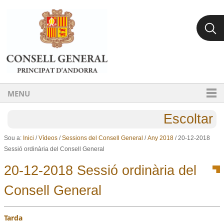
Ves al contingut.
Salta a la navegació
MENU
Escoltar
Sou a:
Inici
/
Vídeos
/
Sessions del Consell General
/
Any 2018
/
20-12-2018
Sessió ordinària del Consell General
20-12-2018 Sessió ordinària del
Consell General
Tarda