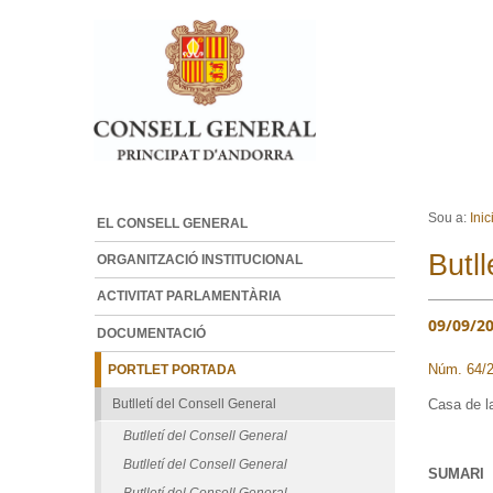
Ves al contingut.
Salta a la navegació
Sou a:
Inic
EL CONSELL GENERAL
Butll
ORGANITZACIÓ INSTITUCIONAL
ACTIVITAT PARLAMENTÀRIA
09/09/2
DOCUMENTACIÓ
Núm. 64/
PORTLET PORTADA
Butlletí del Consell General
Casa de la
Butlletí del Consell General
Butlletí del Consell General
SUMARI
Butlletí del Consell General