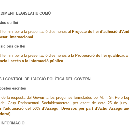
__________________________________________
EDIMENT LEGISLATIU COMÚ
tes de llei
l termini per a la presentació d’esmenes al
Projecte de llei d’adhesió d’And
tari Internacional
.
sicions de llei
l termini per a la presentació d’esmenes a la
Proposició de llei qualificada
ncia i accés a la informació pública
.
LS I CONTROL DE L'ACCIÓ POLÍTICA DEL GOVERN
postes escrites
ó de la resposta del Govern a les preguntes formulades pel M. I. Sr. Pere Ló
 del Grup Parlamentari Socialdemòcrata, per escrit de data 25 de juny
 l’adquisició del 50% d’Assegur Diversos per part d’Actiu Asseguran
dorrà)
.
A INFORMACIÓ