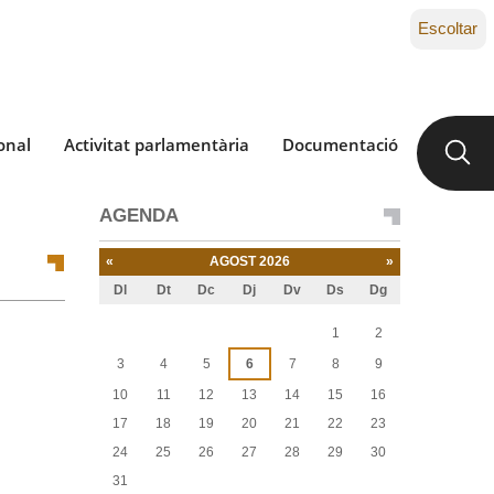
Escoltar
onal
Activitat parlamentària
Documentació
AGENDA
«
AGOST 2026
»
Dl
Dt
Dc
Dj
Dv
Ds
Dg
Agost
1
2
3
4
5
6
7
8
9
10
11
12
13
14
15
16
17
18
19
20
21
22
23
24
25
26
27
28
29
30
31