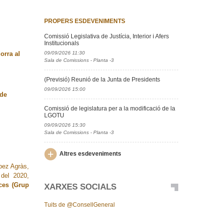
PROPERS ESDEVENIMENTS
Comissió Legislativa de Justícia, Interior i Afers
Institucionals
09/09/2026 11:30
orra al
Sala de Comissions - Planta -3
(Previsió) Reunió de la Junta de Presidents
09/09/2026 15:00
 de
Comissió de legislatura per a la modificació de la
LGOTU
09/09/2026 15:30
Sala de Comissions - Planta -3
Altres esdeveniments
pez Agràs,
 del 2020,
ces (Grup
XARXES SOCIALS
Tuits de @ConsellGeneral