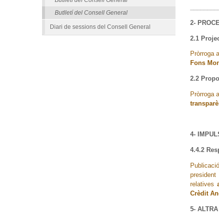
________
Butlletí del Consell General
2- PROC
Diari de sessions del Consell General
2.1 Projec
Pròrroga a
Fons Mone
2.2 Propo
Pròrroga a
transparè
4- IMPU
4.4.2 Res
Publicaci
president
relatives
a
Crèdit An
5- ALTR