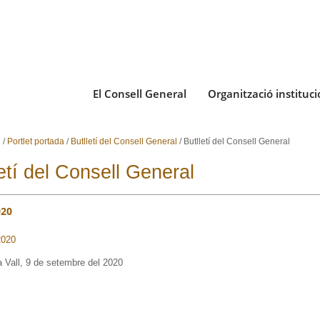
El Consell General
Organització instituci
i
/
Portlet portada
/
Butlletí del Consell General
/
Butlletí del Consell General
etí del Consell General
020
2020
 Vall, 9 de setembre del 2020