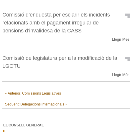
d'estudi
per
assegurar
Comissió d’enquesta per esclarir els incidents
el
relacionats amb el pagament irregular de
creixement
sostenible
pensions d’invalidesa de la CASS
-
Comissió
Llegir Més
d’enquesta
per
esclarir
Comissió de legislatura per a la modificació de la
els
LGOTU
incidents
relacionats
Comissió
Llegir Més
amb
de
el
legislatura
pagament
per
« Anterior: Comissions Legislatives
irregular
a
de
la
Següent: Delegacions internacionals »
pensions
modificació
d’invalidesa
de
de
la
la
LGOTU
EL CONSELL GENERAL
CASS
-