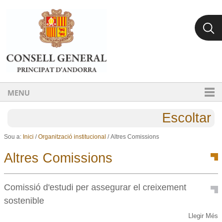
Ves al contingut.
Salta a la navegació
MENU
Escoltar
Sou a:
Inici
/
Organització institucional
/
Altres Comissions
Altres Comissions
Comissió d'estudi per assegurar el creixement
sostenible
Comissió
Llegir Més