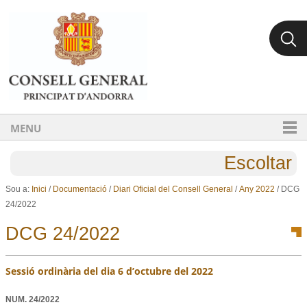
Ves al contingut.
Salta a la navegació
MENU
Escoltar
Sou a:
Inici
/
Documentació
/
Diari Oficial del Consell General
/
Any 2022
/
DCG
24/2022
DCG 24/2022
Sessió ordinària del dia 6 d’octubre del 2022
NUM.
24/2022