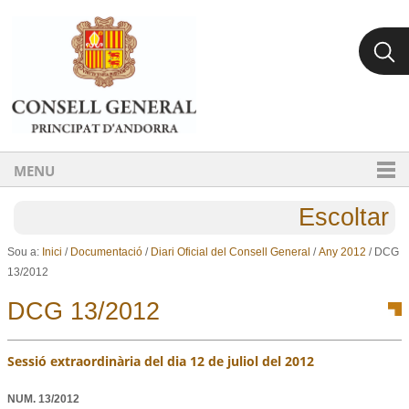
Ves al contingut.
Salta a la navegació
MENU
Escoltar
Sou a:
Inici
/
Documentació
/
Diari Oficial del Consell General
/
Any 2012
/
DCG
13/2012
DCG 13/2012
Sessió extraordinària del dia 12 de juliol del 2012
NUM.
13/2012