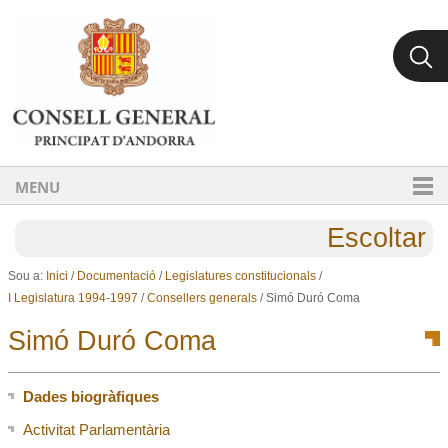
Ves al contingut.
Salta a la navegació
MENU
Escoltar
Sou a:
Inici
/
Documentació
/
Legislatures constitucionals
/
I Legislatura 1994-1997
/
Consellers generals
/
Simó Duró Coma
Simó Duró Coma
Dades biogràfiques
Activitat Parlamentària