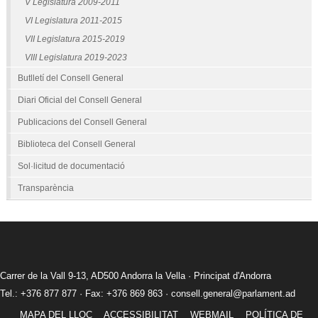
V Legislatura 2009-2011
VI Legislatura 2011-2015
VII Legislatura 2015-2019
VIII Legislatura 2019-2023
Butlletí del Consell General
Diari Oficial del Consell General
Publicacions del Consell General
Biblioteca del Consell General
Sol·licitud de documentació
Transparència
Carrer de la Vall 9-13, AD500 Andorra la Vella · Principat d'Andorra
Tel.: +376 877 877 · Fax: +376 869 863 ·
consell.general@parlament.ad
MAPA DEL LLOC
ACCESSIBILITAT
WEBMAIL
POLÍTICA DE