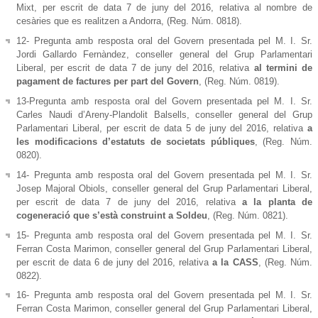
Mixt, per escrit de data 7 de juny del 2016, relativa al nombre de
cesàries que es realitzen a Andorra, (Reg. Núm. 0818).
12- Pregunta amb resposta oral del Govern presentada pel M. I. Sr.
Jordi Gallardo Fernàndez, conseller general del Grup Parlamentari
Liberal, per escrit de data 7 de juny del 2016, relativa
al termini de
pagament de factures per part del Govern
, (Reg. Núm. 0819).
13-Pregunta amb resposta oral del Govern presentada pel M. I. Sr.
Carles Naudi d’Areny-Plandolit Balsells, conseller general del Grup
Parlamentari Liberal, per escrit de data 5 de juny del 2016, relativa
a
les modificacions d’estatuts de societats públiques
, (Reg. Núm.
0820).
14- Pregunta amb resposta oral del Govern presentada pel M. I. Sr.
Josep Majoral Obiols, conseller general del Grup Parlamentari Liberal,
per escrit de data 7 de juny del 2016, relativa
a la planta de
cogeneració que s’està construint a Soldeu
, (Reg. Núm. 0821).
15- Pregunta amb resposta oral del Govern presentada pel M. I. Sr.
Ferran Costa Marimon, conseller general del Grup Parlamentari Liberal,
per escrit de data 6 de juny del 2016, relativa
a la CASS
, (Reg. Núm.
0822).
16- Pregunta amb resposta oral del Govern presentada pel M. I. Sr.
Ferran Costa Marimon, conseller general del Grup Parlamentari Liberal,