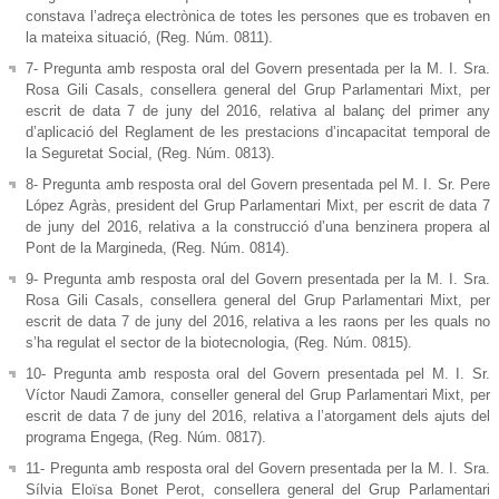
constava l’adreça electrònica de totes les persones que es trobaven en
la mateixa situació, (Reg. Núm. 0811).
7- Pregunta amb resposta oral del Govern presentada per la M. I. Sra.
Rosa Gili Casals, consellera general del Grup Parlamentari Mixt, per
escrit de data 7 de juny del 2016, relativa al balanç del primer any
d’aplicació del Reglament de les prestacions d’incapacitat temporal de
la Seguretat Social, (Reg. Núm. 0813).
8- Pregunta amb resposta oral del Govern presentada pel M. I. Sr. Pere
López Agràs, president del Grup Parlamentari Mixt, per escrit de data 7
de juny del 2016, relativa a la construcció d’una benzinera propera al
Pont de la Margineda, (Reg. Núm. 0814).
9- Pregunta amb resposta oral del Govern presentada per la M. I. Sra.
Rosa Gili Casals, consellera general del Grup Parlamentari Mixt, per
escrit de data 7 de juny del 2016, relativa a les raons per les quals no
s’ha regulat el sector de la biotecnologia, (Reg. Núm. 0815).
10- Pregunta amb resposta oral del Govern presentada pel M. I. Sr.
Víctor Naudi Zamora, conseller general del Grup Parlamentari Mixt, per
escrit de data 7 de juny del 2016, relativa a l’atorgament dels ajuts del
programa Engega, (Reg. Núm. 0817).
11- Pregunta amb resposta oral del Govern presentada per la M. I. Sra.
Sílvia Eloïsa Bonet Perot, consellera general del Grup Parlamentari