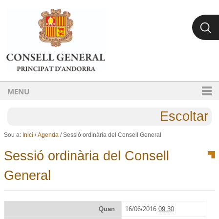
Ves al contingut.
Salta a la navegació
MENU
Escoltar
Sou a:
Inici
/
Agenda
/
Sessió ordinària del Consell General
Sessió ordinària del Consell
General
Quan
16/06/2016
09:30