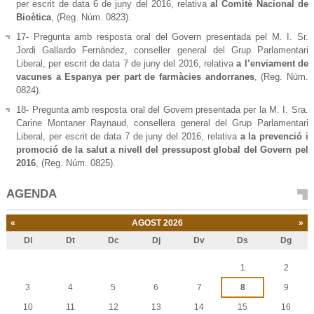
per escrit de data 6 de juny del 2016, relativa
al Comitè Nacional de
Bioètica
, (Reg. Núm. 0823).
17- Pregunta amb resposta oral del Govern presentada pel M. I. Sr.
Jordi Gallardo Fernàndez, conseller general del Grup Parlamentari
Liberal, per escrit de data 7 de juny del 2016, relativa
a l’enviament de
vacunes a Espanya per part de farmàcies andorranes
, (Reg. Núm.
0824).
18- Pregunta amb resposta oral del Govern presentada per la M. I. Sra.
Carine Montaner Raynaud, consellera general del Grup Parlamentari
Liberal, per escrit de data 7 de juny del 2016, relativa
a
la prevenció i
promoció de la salut a nivell del pressupost global del Govern pel
2016
, (Reg. Núm. 0825).
AGENDA
«
AGOST 2026
»
Dl
Dt
Dc
Dj
Dv
Ds
Dg
Agost
1
2
3
4
5
6
7
8
9
10
11
12
13
14
15
16