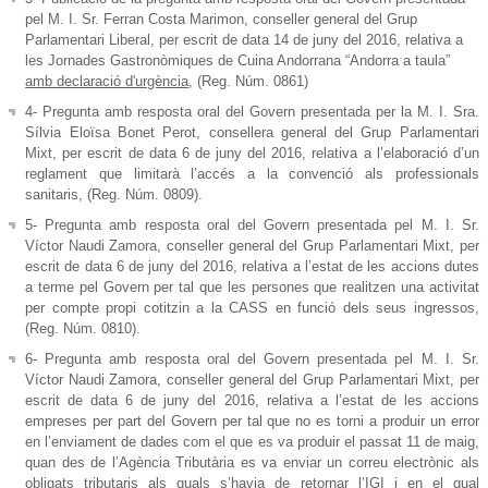
pel M. I. Sr. Ferran Costa Marimon, conseller general del Grup
Parlamentari Liberal, per escrit de data 14 de juny del 2016, relativa a
les Jornades Gastronòmiques de Cuina Andorrana “Andorra a taula”
amb declaració d'urgència
, (Reg. Núm. 0861)
4- Pregunta amb resposta oral del Govern presentada per la M. I. Sra.
Sílvia Eloïsa Bonet Perot, consellera general del Grup Parlamentari
Mixt, per escrit de data 6 de juny del 2016, relativa a l’elaboració d’un
reglament que limitarà l’accés a la convenció als professionals
sanitaris, (Reg. Núm. 0809).
5- Pregunta amb resposta oral del Govern presentada pel M. I. Sr.
Víctor Naudi Zamora, conseller general del Grup Parlamentari Mixt, per
escrit de data 6 de juny del 2016, relativa a l’estat de les accions dutes
a terme pel Govern per tal que les persones que realitzen una activitat
per compte propi cotitzin a la CASS en funció dels seus ingressos,
(Reg. Núm. 0810).
6- Pregunta amb resposta oral del Govern presentada pel M. I. Sr.
Víctor Naudi Zamora, conseller general del Grup Parlamentari Mixt, per
escrit de data 6 de juny del 2016, relativa a l’estat de les accions
empreses per part del Govern per tal que no es torni a produir un error
en l’enviament de dades com el que es va produir el passat 11 de maig,
quan des de l’Agència Tributària es va enviar un correu electrònic als
obligats tributaris als quals s’havia de retornar l’IGI i en el qual