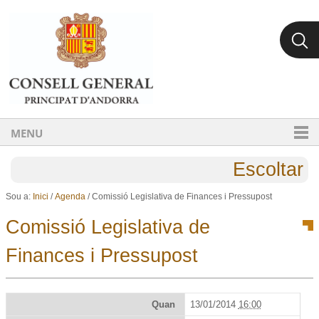
Ves al contingut.
Salta a la navegació
MENU
Escoltar
Sou a:
Inici
/
Agenda
/
Comissió Legislativa de Finances i Pressupost
Comissió Legislativa de
Finances i Pressupost
Quan
13/01/2014
16:00