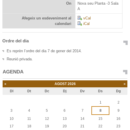
On
Nova seu Planta -3 Sala
A
Afegeix un esdeveniment al
vCal
calendari
iCal
Ordre del dia
Es reprèn l’ordre del dia 7 de gener del 2014.
Reunió privada.
AGENDA
«
AGOST 2026
»
Dl
Dt
Dc
Dj
Dv
Ds
Dg
Agost
1
2
3
4
5
6
7
8
9
10
11
12
13
14
15
16
17
18
19
20
21
22
23