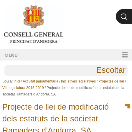
Ves al contingut.
Salta a la navegació
MENU
Escoltar
Sou a:
Inici
/
Activitat parlamentària
/
Iniciatives legislatives
/
Projectes de llei
/
VII Legislatura 2015-2019
/
Projecte de llei de modificació dels estatuts de la
societat Ramaders d’Andorra, SA
Projecte de llei de modificació
dels estatuts de la societat
Ramaders d’Andorra, SA