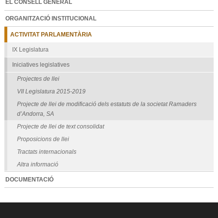
EL CONSELL GENERAL
ORGANITZACIÓ INSTITUCIONAL
ACTIVITAT PARLAMENTÀRIA
IX Legislatura
Iniciatives legislatives
Projectes de llei
VII Legislatura 2015-2019
Projecte de llei de modificació dels estatuts de la societat Ramaders
d’Andorra, SA
Projecte de llei de text consolidat
Proposicions de llei
Tractats internacionals
Altra informació
DOCUMENTACIÓ