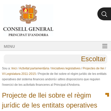
Ves al contingut.
Salta a la navegació
MENU
Escoltar
Sou a:
Inici
/
Activitat parlamentària
/
Iniciatives legislatives
/
Projectes de llei
/
VI Legislatura 2011-2015
/
Projecte de llei sobre el règim jurídic de les entitats
operatives del sistema finances andorrà i altres disposicions que regulen
l'exercici de les activitats financeres al Principat d'Andorra.
Projecte de llei sobre el règim
jurídic de les entitats operatives