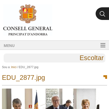
Ves al contingut.
Salta a la navegació
MENU
Escoltar
Sou a:
Inici
/
EDU_2877.jpg
EDU_2877.jpg