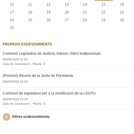
10
11
12
13
14
15
16
17
18
19
20
21
22
23
24
25
26
27
28
29
30
31
PROPERS ESDEVENIMENTS
Comissió Legislativa de Justícia, Interior i Afers Institucionals
09/09/2026 11:30
Sala de Comissions - Planta -3
(Previsió) Reunió de la Junta de Presidents
09/09/2026 15:00
Comissió de legislatura per a la modificació de la LGOTU
09/09/2026 15:30
Sala de Comissions - Planta -3
Altres esdeveniments