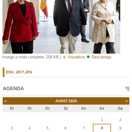
Imatge a mida completa:
258 KB
|
Visualitza
Descarrega
EDU_2877.JPG
AGENDA
«
AGOST 2026
»
Dl
Dt
Dc
Dj
Dv
Ds
Dg
Agost
1
2
3
4
5
6
7
8
9