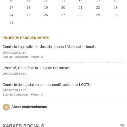
10
11
12
13
14
15
16
17
18
19
20
21
22
23
24
25
26
27
28
29
30
31
PROPERS ESDEVENIMENTS
Comissió Legislativa de Justícia, Interior i Afers Institucionals
09/09/2026 11:30
Sala de Comissions - Planta -3
(Previsió) Reunió de la Junta de Presidents
09/09/2026 15:00
Comissió de legislatura per a la modificació de la LGOTU
09/09/2026 15:30
Sala de Comissions - Planta -3
Altres esdeveniments
XARXES SOCIALS