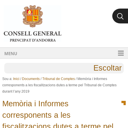
Ves al contingut.
Salta a la navegació
MENU
Escoltar
Sou a:
Inici
/
Documents
/
Tribunal de Comptes
/
Memòria i Informes
corresponents a les fiscalitzacions dutes a terme pel Tribunal de Comptes
durant l’any 2019
Memòria i Informes
corresponents a les
fiscalitzacions dutes a terme pel