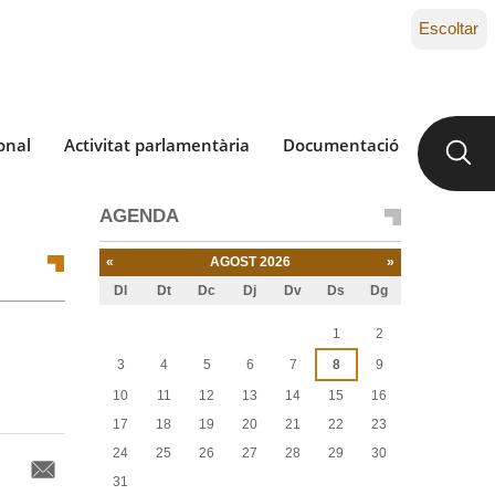
Escoltar
onal
Activitat parlamentària
Documentació
AGENDA
«
AGOST 2026
»
Dl
Dt
Dc
Dj
Dv
Ds
Dg
Agost
1
2
3
4
5
6
7
8
9
10
11
12
13
14
15
16
17
18
19
20
21
22
23
24
25
26
27
28
29
30
31