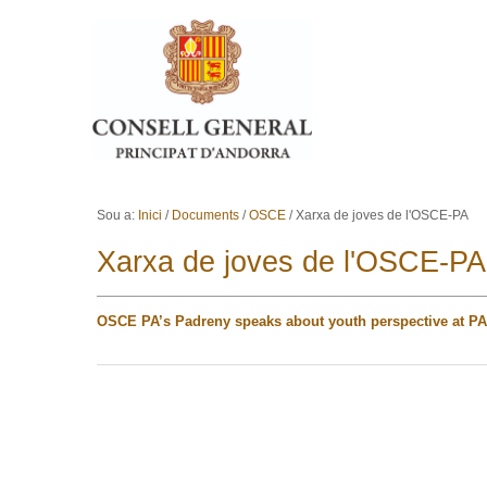
Ves al contingut.
Salta a la navegació
Sou a:
Inici
/
Documents
/
OSCE
/
Xarxa de joves de l'OSCE-PA
Xarxa de joves de l'OSCE-PA
OSCE PA’s Padreny speaks about youth perspective at PA