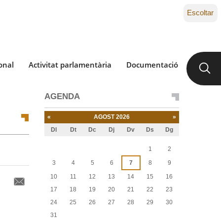
Escoltar
onal
Activitat parlamentària
Documentació
AGENDA
«
AGOST 2026
»
Dl
Dt
Dc
Dj
Dv
Ds
Dg
Agost
1
2
3
4
5
6
7
8
9
10
11
12
13
14
15
16
17
18
19
20
21
22
23
24
25
26
27
28
29
30
31