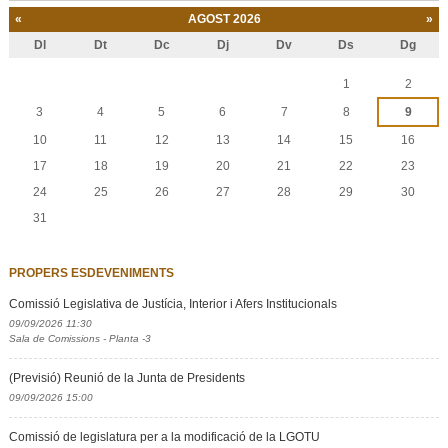
«
AGOST 2026
»
Dl
Dt
Dc
Dj
Dv
Ds
Dg
Agost
1
2
3
4
5
6
7
8
9
10
11
12
13
14
15
16
17
18
19
20
21
22
23
24
25
26
27
28
29
30
31
PROPERS ESDEVENIMENTS
Comissió Legislativa de Justícia, Interior i Afers Institucionals
09/09/2026 11:30
Sala de Comissions - Planta -3
(Previsió) Reunió de la Junta de Presidents
09/09/2026 15:00
Comissió de legislatura per a la modificació de la LGOTU