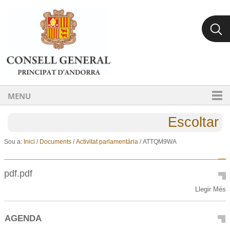
Ves al contingut.
Salta a la navegació
MENU
Escoltar
Sou a:
Inici
/
Documents
/
Activitat parlamentària
/
ATTQM9WA
pdf.pdf
pdf.pdf
Llegir Més
-
AGENDA