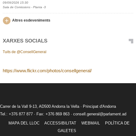
09/09/2026 15:30
Sala de Comissions - Planta -3
Altres esdeveniments
XARXES SOCIALS
Tuits de @ConsellGeneral
https://www.flickr.com/photos/consellgeneral/
Carrer de la Vall 9-13, AD500 Andorra la Vella · Principat d'Andorra
Tel.: +376 877 877 · Fax: +376 869 863 ·
consell.general@parlament.ad
MAPA DEL LLOC
ACCESSIBILITAT
WEBMAIL
POLÍTICA DE
GALETES