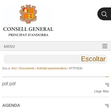
Ves al contingut.
Salta a la navegació
MENU
Escoltar
Sou a:
Inici
/
Documents
/
Activitat parlamentària
/
ATTP3E8I
pdf.pdf
pdf.pdf
Llegir Més
-
AGENDA