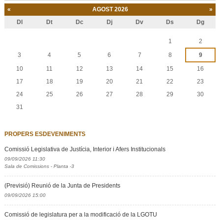
«
AGOST 2026
»
Dl
Dt
Dc
Dj
Dv
Ds
Dg
Agost
1
2
3
4
5
6
7
8
9
10
11
12
13
14
15
16
17
18
19
20
21
22
23
24
25
26
27
28
29
30
31
PROPERS ESDEVENIMENTS
Comissió Legislativa de Justícia, Interior i Afers Institucionals
09/09/2026 11:30
Sala de Comissions - Planta -3
(Previsió) Reunió de la Junta de Presidents
09/09/2026 15:00
Comissió de legislatura per a la modificació de la LGOTU