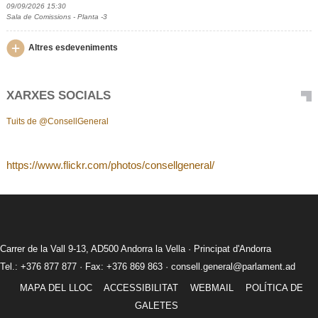
09/09/2026 15:30
Sala de Comissions - Planta -3
Altres esdeveniments
XARXES SOCIALS
Tuits de @ConsellGeneral
https://www.flickr.com/photos/consellgeneral/
Carrer de la Vall 9-13, AD500 Andorra la Vella · Principat d'Andorra
Tel.: +376 877 877 · Fax: +376 869 863 ·
consell.general@parlament.ad
MAPA DEL LLOC
ACCESSIBILITAT
WEBMAIL
POLÍTICA DE
GALETES