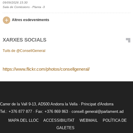
09/09/2026 15:30
Sala de Comissions - Planta -3
Altres esdeveniments
XARXES SOCIALS
Tuits de @ConsellGeneral
https://www.flickr.com/photos/consellgeneral/
Carrer de la Vall 9-13, AD500 Andorra la Vella · Principat d'Andorra
Tel.: +376 877 877 · Fax: +376 869 863 ·
consell.general@parlament.ad
MAPA DEL LLOC
ACCESSIBILITAT
WEBMAIL
POLÍTICA DE
GALETES