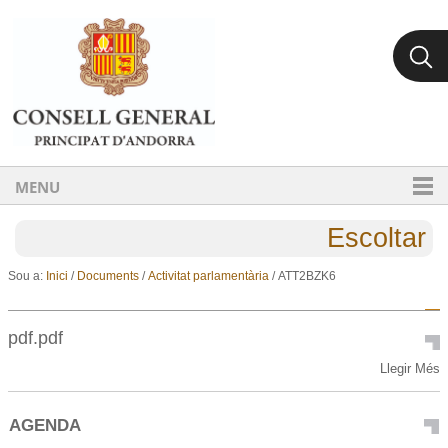
Ves al contingut.
Salta a la navegació
MENU
Escoltar
Sou a:
Inici
/
Documents
/
Activitat parlamentària
/
ATT2BZK6
pdf.pdf
pdf.pdf
Llegir Més
-
AGENDA