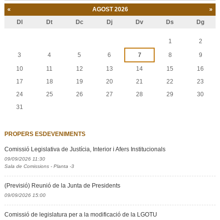
«
AGOST 2026
»
Dl
Dt
Dc
Dj
Dv
Ds
Dg
Agost
1
2
3
4
5
6
7
8
9
10
11
12
13
14
15
16
17
18
19
20
21
22
23
24
25
26
27
28
29
30
31
PROPERS ESDEVENIMENTS
Comissió Legislativa de Justícia, Interior i Afers Institucionals
09/09/2026 11:30
Sala de Comissions - Planta -3
(Previsió) Reunió de la Junta de Presidents
09/09/2026 15:00
Comissió de legislatura per a la modificació de la LGOTU