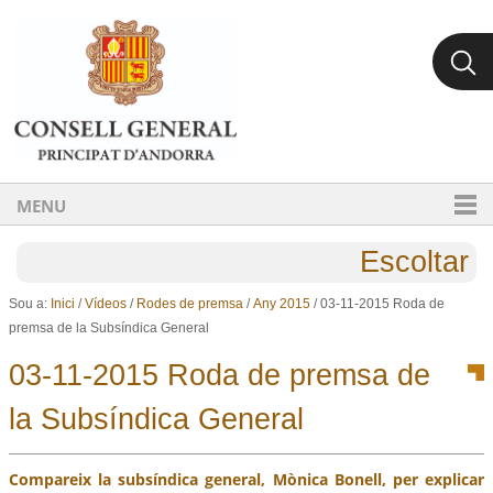
Ves al contingut.
Salta a la navegació
MENU
Escoltar
Sou a:
Inici
/
Vídeos
/
Rodes de premsa
/
Any 2015
/
03-11-2015 Roda de
premsa de la Subsíndica General
03-11-2015 Roda de premsa de
la Subsíndica General
Compareix la subsíndica general, Mònica Bonell, per explicar