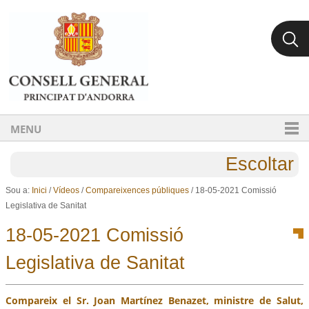
Ves al contingut.
Salta a la navegació
MENU
Escoltar
Sou a:
Inici
/
Vídeos
/
Compareixences públiques
/
18-05-2021 Comissió
Legislativa de Sanitat
18-05-2021 Comissió
Legislativa de Sanitat
Compareix el Sr. Joan Martínez Benazet, ministre de Salut,