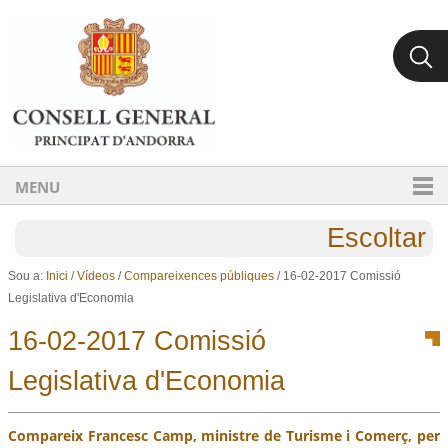
Ves al contingut.
Salta a la navegació
MENU
Escoltar
Sou a:
Inici
/
Vídeos
/
Compareixences públiques
/
16-02-2017 Comissió
Legislativa d'Economia
16-02-2017 Comissió
Legislativa d'Economia
Compareix Francesc Camp, ministre de Turisme i Comerç, per