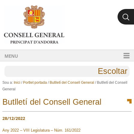
Ves al contingut.
Salta a la navegació
MENU
Escoltar
Sou a:
Inici
/
Portlet portada
/
Butlletí del Consell General
/
Butlletí del Consell
General
Butlletí del Consell General
28/12/2022
Any 2022 – VIII Legislatura – Núm. 161/2022