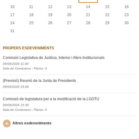
10
11
12
13
14
15
16
17
18
19
20
21
22
23
24
25
26
27
28
29
30
31
PROPERS ESDEVENIMENTS
Comissió Legislativa de Justícia, Interior i Afers Institucionals
09/09/2026 11:30
Sala de Comissions - Planta -3
(Previsió) Reunió de la Junta de Presidents
09/09/2026 15:00
Comissió de legislatura per a la modificació de la LGOTU
09/09/2026 15:30
Sala de Comissions - Planta -3
Altres esdeveniments