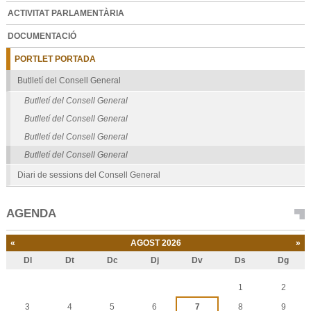
ACTIVITAT PARLAMENTÀRIA
DOCUMENTACIÓ
PORTLET PORTADA
Butlletí del Consell General
Butlletí del Consell General
Butlletí del Consell General
Butlletí del Consell General
Butlletí del Consell General
Diari de sessions del Consell General
AGENDA
«
AGOST 2026
»
Dl
Dt
Dc
Dj
Dv
Ds
Dg
Agost
1
2
3
4
5
6
7
8
9