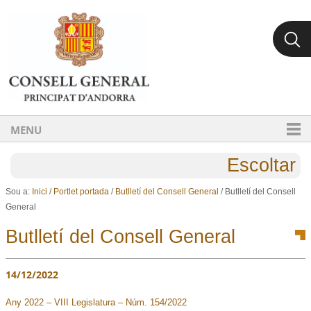
Ves al contingut.
Salta a la navegació
MENU
Escoltar
Sou a:
Inici
/
Portlet portada
/
Butlletí del Consell General
/
Butlletí del Consell
General
Butlletí del Consell General
14/12/2022
Any 2022 – VIII Legislatura – Núm. 154/2022