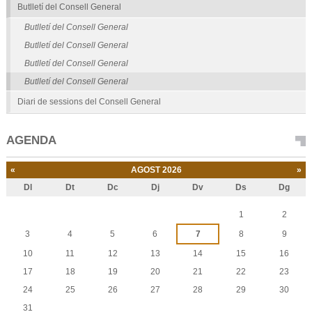
Butlletí del Consell General
Butlletí del Consell General
Butlletí del Consell General
Butlletí del Consell General
Butlletí del Consell General
Diari de sessions del Consell General
AGENDA
«
AGOST 2026
»
Dl
Dt
Dc
Dj
Dv
Ds
Dg
Agost
1
2
3
4
5
6
7
8
9
10
11
12
13
14
15
16
17
18
19
20
21
22
23
24
25
26
27
28
29
30
31