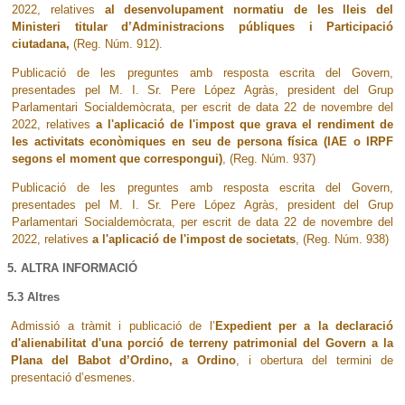
2022, relatives
al desenvolupament normatiu de les lleis del
Ministeri titular d’Administracions públiques i Participació
ciutadana,
(Reg. Núm. 912).
Publicació de les preguntes amb resposta escrita del Govern,
presentades pel M. I. Sr. Pere López Agràs, president del Grup
Parlamentari Socialdemòcrata, per escrit de data 22 de novembre del
2022, relatives
a l'aplicació de l'impost que grava el rendiment de
les activitats econòmiques en seu de persona física (IAE o IRPF
segons el moment que correspongui)
, (Reg. Núm. 937)
Publicació de les preguntes amb resposta escrita del Govern,
presentades pel M. I. Sr. Pere López Agràs, president del Grup
Parlamentari Socialdemòcrata, per escrit de data 22 de novembre del
2022, relatives
a l'aplicació de l'impost de societats
, (Reg. Núm. 938)
5. ALTRA INFORMACIÓ
5.3 Altres
Admissió a tràmit i publicació de l’
Expedient per a la declaració
d'alienabilitat d'una porció de terreny patrimonial del Govern a la
Plana del Babot d’Ordino, a Ordino
, i obertura del termini de
presentació d’esmenes.