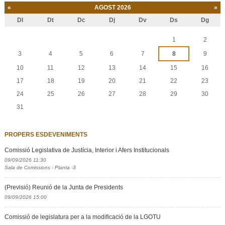
«
AGOST 2026
»
Dl
Dt
Dc
Dj
Dv
Ds
Dg
Agost
1
2
3
4
5
6
7
8
9
10
11
12
13
14
15
16
17
18
19
20
21
22
23
24
25
26
27
28
29
30
31
PROPERS ESDEVENIMENTS
Comissió Legislativa de Justícia, Interior i Afers Institucionals
09/09/2026 11:30
Sala de Comissions - Planta -3
(Previsió) Reunió de la Junta de Presidents
09/09/2026 15:00
Comissió de legislatura per a la modificació de la LGOTU