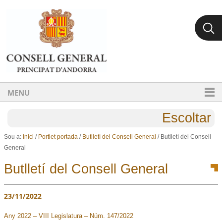
Ves al contingut.
Salta a la navegació
MENU
Escoltar
Sou a:
Inici
/
Portlet portada
/
Butlletí del Consell General
/
Butlletí del Consell
General
Butlletí del Consell General
23/11/2022
Any 2022 – VIII Legislatura – Núm. 147/2022