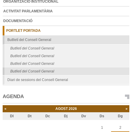
ORGANITZACIÓ INSTITUCIONAL
ACTIVITAT PARLAMENTÀRIA
DOCUMENTACIÓ
PORTLET PORTADA
Butlletí del Consell General
Butlletí del Consell General
Butlletí del Consell General
Butlletí del Consell General
Butlletí del Consell General
Diari de sessions del Consell General
AGENDA
«
AGOST 2026
»
Dl
Dt
Dc
Dj
Dv
Ds
Dg
Agost
1
2