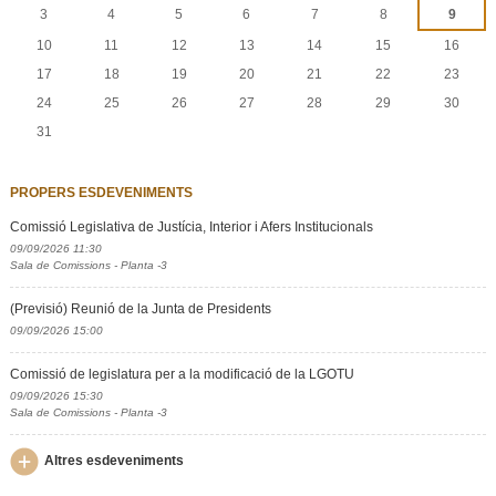
3
4
5
6
7
8
9
10
11
12
13
14
15
16
17
18
19
20
21
22
23
24
25
26
27
28
29
30
31
PROPERS ESDEVENIMENTS
Comissió Legislativa de Justícia, Interior i Afers Institucionals
09/09/2026 11:30
Sala de Comissions - Planta -3
(Previsió) Reunió de la Junta de Presidents
09/09/2026 15:00
Comissió de legislatura per a la modificació de la LGOTU
09/09/2026 15:30
Sala de Comissions - Planta -3
Altres esdeveniments