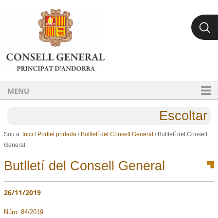
Ves al contingut.
Salta a la navegació
MENU
Escoltar
Sou a:
Inici
/
Portlet portada
/
Butlletí del Consell General
/
Butlletí del Consell
General
Butlletí del Consell General
26/11/2019
Núm. 84/2019