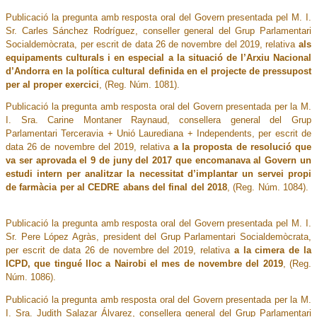
Publicació la pregunta amb resposta oral del Govern presentada pel M. I.
Sr. Carles Sánchez Rodríguez, conseller general del Grup Parlamentari
Socialdemòcrata, per escrit de data 26 de novembre del 2019, relativa
als
equipaments culturals i en especial a la situació de l’Arxiu Nacional
d’Andorra en la política cultural definida en el projecte de pressupost
per al proper exercici
, (Reg. Núm. 1081).
Publicació la pregunta amb resposta oral del Govern presentada per la M.
I. Sra. Carine Montaner Raynaud, consellera general del Grup
Parlamentari Terceravia + Unió Laurediana + Independents, per escrit de
data 26 de novembre del 2019, relativa
a la proposta de resolució que
va ser aprovada el 9 de juny del 2017 que encomanava al Govern un
estudi intern per analitzar la necessitat d’implantar un servei propi
de farmàcia per al CEDRE abans del final del 2018
, (Reg. Núm. 1084).
Publicació la pregunta amb resposta oral del Govern presentada pel M. I.
Sr. Pere López Agràs, president del Grup Parlamentari Socialdemòcrata,
per escrit de data 26 de novembre del 2019, relativa
a la cimera de la
ICPD, que tingué lloc a Nairobi el mes de novembre del 2019
, (Reg.
Núm. 1086).
Publicació la pregunta amb resposta oral del Govern presentada per la M.
I. Sra. Judith Salazar Álvarez, consellera general del Grup Parlamentari