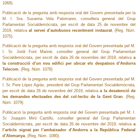
1068).
Publicació de la pregunta amb resposta oral del Govern presentada per la
M. I. Sra. Susanna Vela Palomares, consellera general del Grup
Parlamentari Socialdemòcrata, per escrit de data 25 de novembre del
2019, relativa
al servei d’autobusos recentment instaurat
, (Reg. Núm.
1075).
Publicació de la pregunta amb resposta oral del Govern presentada pel M.
I. Sr. Jordi Font Mariné, conseller general del Grup Parlamentari
Socialdemòcrata, per escrit de data 26 de novembre del 2019, relativa
a
la construcció d’un nou edifici per ubicar els despatxos d’Andorra
Telecom
, (Reg. Núm. 1078).
Publicació de la pregunta amb resposta oral del Govern presentada pel M.
I. Sr. Pere López Agràs, president del Grup Parlamentari Socialdemòcrata,
per escrit de data 26 de novembre del 2019, relativa
a la desatenció de
les demandes efectuades des del col·lectiu de la Gent Gran
, (Reg.
Núm. 1079).
Publicació la pregunta amb resposta oral del Govern presentada pel M. I.
Sr. Joaquim Miró Castillo, conseller general del Grup Parlamentari
Socialdemòcrata, per escrit de data 26 de novembre del 2019, relativa
a
l’article signat per l’ambaixador d’Andorra a la República Federal
d’Alemanya
, (Reg. Núm. 1080).