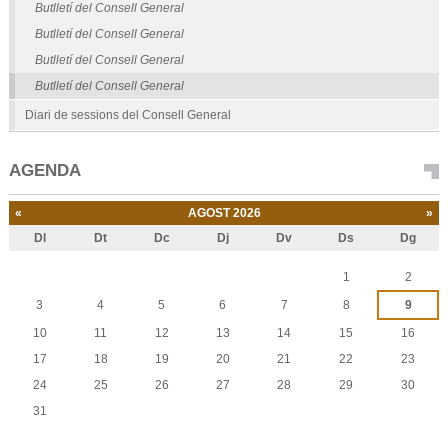
Butlletí del Consell General
Butlletí del Consell General
Butlletí del Consell General
Butlletí del Consell General
Diari de sessions del Consell General
AGENDA
«
AGOST 2026
»
Dl
Dt
Dc
Dj
Dv
Ds
Dg
Agost
1
2
3
4
5
6
7
8
9
10
11
12
13
14
15
16
17
18
19
20
21
22
23
24
25
26
27
28
29
30
31