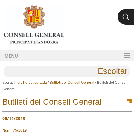
Ves al contingut.
Salta a la navegació
MENU
Escoltar
Sou a:
Inici
/
Portlet portada
/
Butlletí del Consell General
/
Butlletí del Consell
General
Butlletí del Consell General
08/11/2019
Núm. 75/2019