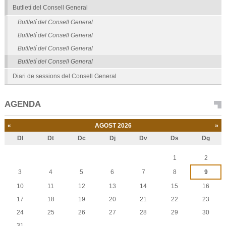
Butlletí del Consell General
Butlletí del Consell General
Butlletí del Consell General
Butlletí del Consell General
Butlletí del Consell General
Diari de sessions del Consell General
AGENDA
«
AGOST 2026
»
Dl
Dt
Dc
Dj
Dv
Ds
Dg
Agost
1
2
3
4
5
6
7
8
9
10
11
12
13
14
15
16
17
18
19
20
21
22
23
24
25
26
27
28
29
30
31